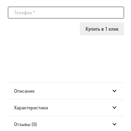
товара
Икона
Богдан
Купить в 1 клик
(Феодот)
мученик,
14х18
см, в
окладе
Описание
и
Характеристики
киоте
20x24
Отзывы (0)