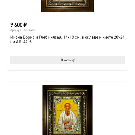
9 600
₽
Артикул:
AK-4406
Икона Борис и Глеб князья, 14х18 см, в окладе и киоте 20×24
см AK-4406
В корзину