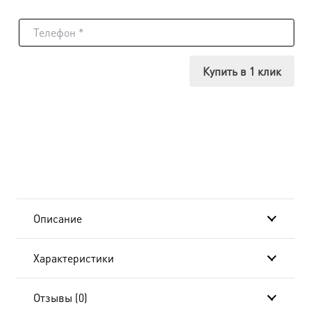
товара
Икона
Борис
Купить в 1 клик
и
Глеб
князья,
18х24
см, в
Описание
окладе
Характеристики
B-
4406
Отзывы (0)