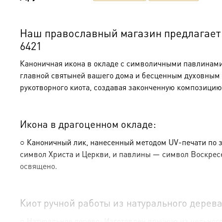
Наш православный магазин предлагает к
6421
Каноничная икона в окладе с символичными павлинами 
главной святыней вашего дома и бесценным духовным н
рукотворного киота, создавая законченную композицию
Икона в драгоценном окладе:
○ Каноничный лик, нанесенный методом UV-печати по з
символ Христа и Церкви, и павлины — символ Воскресе
освящено.
Киот ручной работы из натурального дерева
○ Натуральное дерево: Изготовлен вручную из цельного