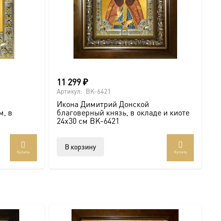
е вашей семьи. Подписывайтесь на нашу группу
11 299
₽
Артикул:
BK-6421
Икона Димитрий Донской
м, в
благоверный князь, в окладе и киоте
24х30 см BK-6421
В корзину
Купить
Купить