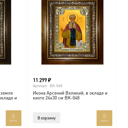
11 299
₽
1
Артикул:
BK-048
Ар
 земле
Икона Арсений Великий, в окладе и
М
окладе и
киоте 24х30 см BK-048
В
В корзину
Купить
Купить