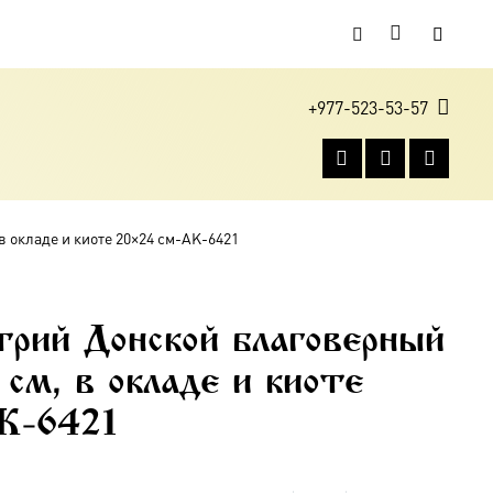
+977-523-53-57
в окладе и киоте 20×24 см-AK-6421
рий Донской благоверный
 см, в окладе и киоте
K-6421