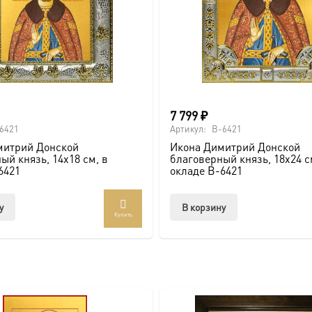
России. Икона в киоте — это инвестиция в духовное наследи
ps://vk.com/ikonaspas
ющий святыню для вас и ваших потомков.
х18 см, в окладе и киоте-AK-6421 можно онлайн
7 799
₽
6421
Артикул:
B-6421
митрий Донской
Икона Димитрий Донской
ый князь, 14х18 см, в
благоверный князь, 18х24 с
6421
окладе B-6421
у
В корзину
Купить