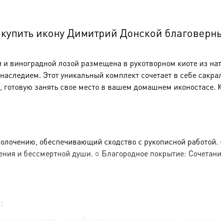
см-
AK-
упить икону Димитрий Донской благоверный 
6421
и виноградной лозой размещена в рукотворном киоте из нат
аследием. Этот уникальный комплект сочетает в себе сакра
, готовую занять свое место в вашем домашнем иконостасе.
олочению, обеспечивающий сходство с рукописной работой. 
ния и бессмертной души. ○ Благородное покрытие: Сочетани
:
 массива дерева, что обеспечивает долговечность и уникаль