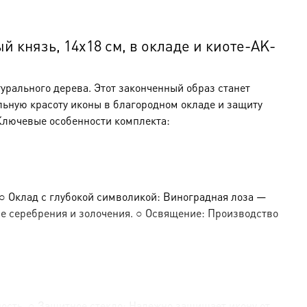
князь, 14х18 см, в окладе и киоте-AK-
урального дерева. Этот законченный образ станет
льную красоту иконы в благородном окладе и защиту
 Ключевые особенности комплекта:
○ Оклад с глубокой символикой: Виноградная лоза —
е серебрения и золочения. ○ Освящение: Производство
ность. ○ Защитное стекло: Надежно защищает икону от