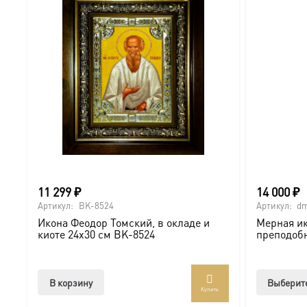
11 299
₽
14 000
₽
Артикул:
BK-8524
Артикул:
dm
Икона Феодор Томский, в окладе и
Мерная ик
киоте 24х30 см BK-8524
преподоб
В корзину
Выберит
Купить