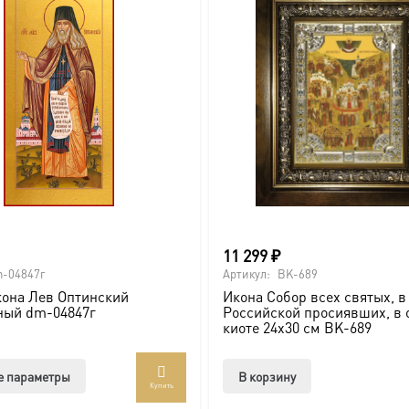
11 299
₽
-04847г
Артикул:
BK-689
она Лев Оптинский
Икона Собор всех святых, в
ный dm-04847г
Российской просиявших, в 
киоте 24х30 см BK-689
Этот
е параметры
В корзину
Купить
товар