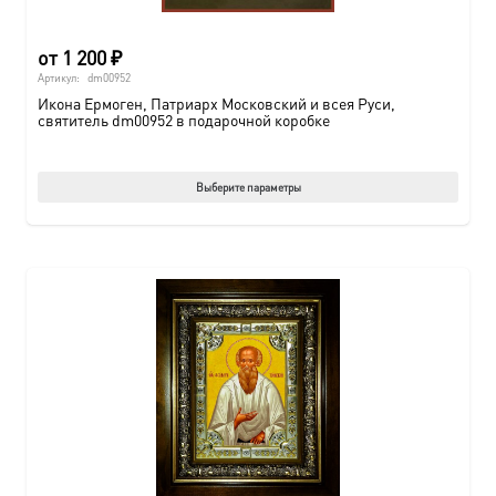
от
1 200
₽
Артикул:
dm00952
Икона Ермоген, Патриарх Московский и всея Руси,
святитель dm00952 в подарочной коробке
Этот
Выберите параметры
товар
имеет
нескол
вариац
Опции
можно
выбрат
на
страни
товара.