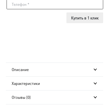
Икона
Ермоген
Купить в 1 клик
Московский,
14х18
см, в
окладе
и
Описание
киоте
Характеристики
20x24
см
Отзывы (0)
AK-