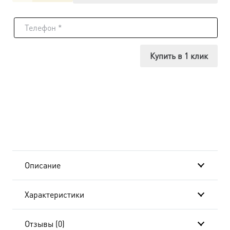
товара
Икона
Евфимий
Купить в 1 клик
Великий,
14х18
см, в
окладе
A-
Описание
4809
Характеристики
Отзывы (0)