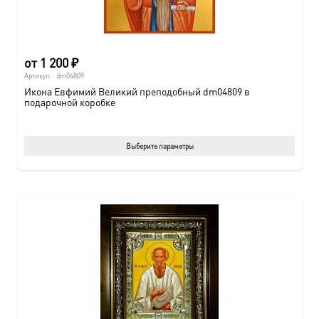
от
1 200
₽
Артикул:
dm04809
Икона Евфимий Великий преподобный dm04809 в
подарочной коробке
Этот
Выберите параметры
товар
имеет
нескол
вариац
Опции
можно
выбрат
на
страни
товара.