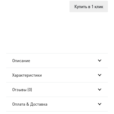
Евфимий
Купить в 1 клик
Великий,
в
окладе
и
киоте
Описание
24х30
Характеристики
см
BK-
Отзывы (0)
4809
Оплата & Доставка