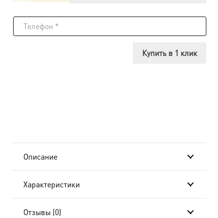
товара
Икона
Феофан
Купить в 1 клик
Затворник,
14х18
см, в
окладе
A-
Описание
766
Характеристики
Отзывы (0)