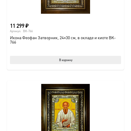
11 299
₽
Артикул:
BK-766
Икона Феофан Затворник, 24×30 см, в окладе и киоте BK-
766
В корзину