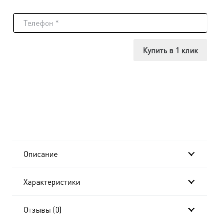
товара
Икона
Герасим
Купить в 1 клик
Кефалонский,
18х24
см, в
окладе
B-
Описание
886
Характеристики
Отзывы (0)