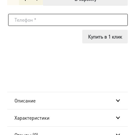
товара
Икона
Сергий
Купить в 1 клик
(Сергей)
Радонежский
преподобный,
18х24
см, в
Описание
окладе
Характеристики
B-
882
Отзывы (0)