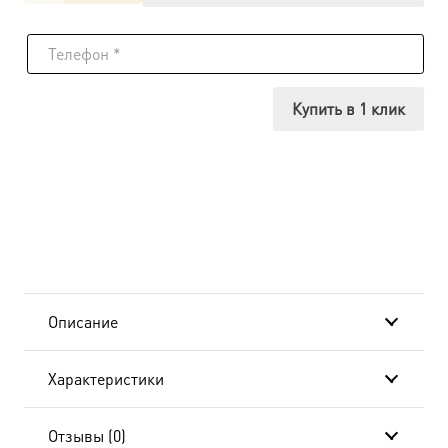
товара
Икона
Григорий
Купить в 1 клик
Богослов,
14х18
см, в
окладе
A-
Описание
736
Характеристики
Отзывы (0)