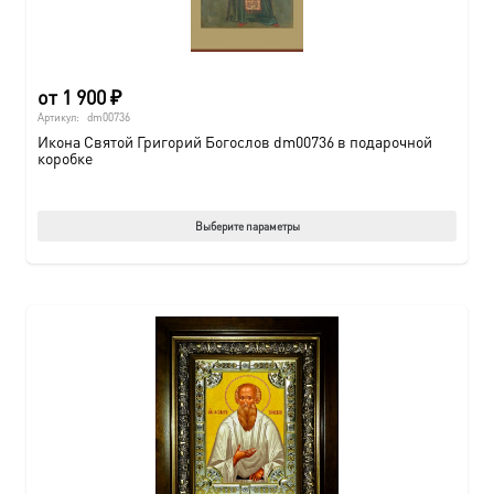
от
1 900
₽
Артикул:
dm00736
Икона Святой Григорий Богослов dm00736 в подарочной
коробке
Этот
Выберите параметры
товар
имеет
нескол
вариац
Опции
можно
выбрат
на
страни
товара.