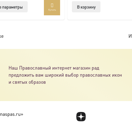
Этот
е параметры
В корзину
Купить
товар
имеет
несколько
вариаций.
ке
И
Опции
можно
выбрать
на
Наш Православный интернет магазин рад
странице
предложить вам широкий выбор православных икон
товара.
и святых образов
naspas.ru»