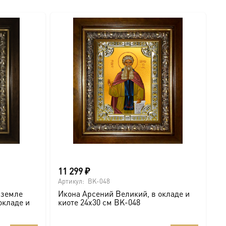
11 299
₽
1
Артикул:
BK-048
Ар
 земле
Икона Арсений Великий, в окладе и
М
окладе и
киоте 24х30 см BK-048
В