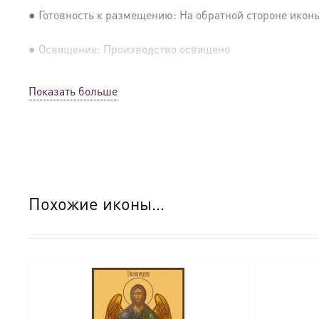
● Готовность к размещению: На обратной стороне иконы 
● Освящение: Производство освящено
● Детали изготовления:
Показать больше
● Основа: МДФ, толщина 16 мм.
● Техника: Цифровая UV-печать по золочению.
● Краски: Стойкие минеральные.
Похожие иконы…
● Отделка: Ручное нанесение опуши, лаковое покрытие.
Для кого этот образ?
Эта икона станет прекрасным духовным подарком: