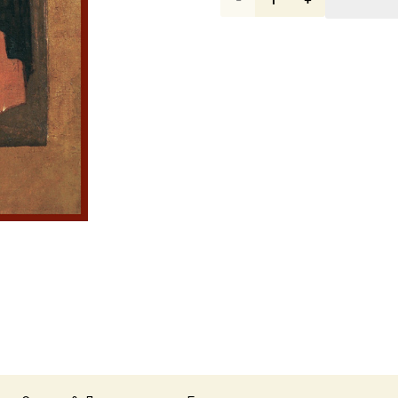
товара
Икона
Иоанн
Предтеча
Креститель
Господень
SIDM-
3433
в
подарочной
коробке