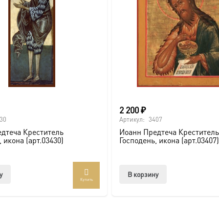
вителя.
ва.
или образов покровителей семьи).
2 200
₽
30
Артикул:
3407
дтеча Креститель
Иоанн Предтеча Креститель
 икона (арт.03430)
Господень, икона (арт.03407)
ссии. Также можно заказать икону в окладе и киоте.
товлена под заказ по вашим размерам.
у
В корзину
Купить
com/ikonaspas