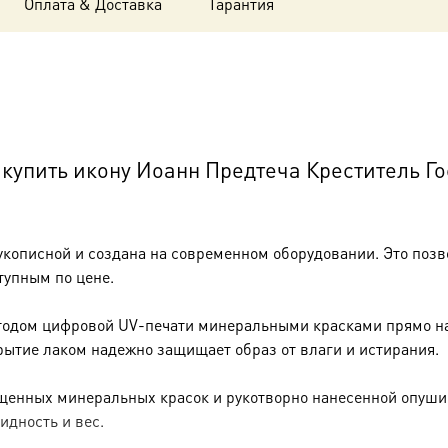
Оплата & Доставка
Гарантия
купить икону Иоанн Предтеча Креститель Г
укописной и создана на современном оборудовании. Это позв
тупным по цене.
тодом цифровой UV-печати минеральными красками прямо на 
рытие лаком надежно защищает образ от влаги и истирания.
енных минеральных красок и рукотворно нанесенной опуши (р
идность и вес.