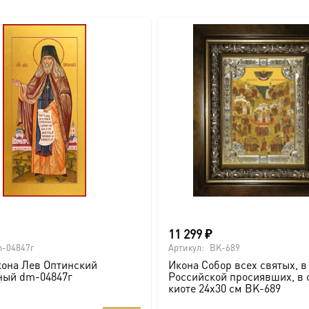
11 299
₽
-04847г
Артикул:
BK-689
она Лев Оптинский
Икона Собор всех святых, в
ный dm-04847г
Российской просиявших, в 
киоте 24х30 см BK-689