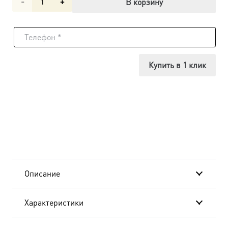
Количество
В корзину
товара
Икона
Лаврентий
Купить в 1 клик
Римский
архидиакон,
14х18
см, в
окладе
Описание
A-
Характеристики
4525