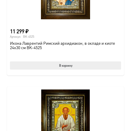
11 299
₽
Артикул:
BK-4525
Икона Лаврентий Римский архидиакон, в окладе и киоте
24х30 см BK-4525
В корзину