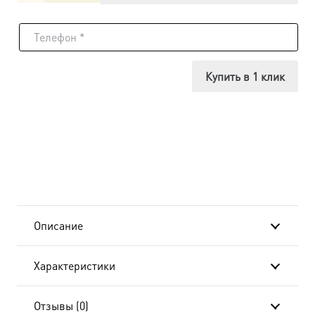
товара
Икона
Лука
Купить в 1 клик
Крымский,
14х18
см, в
окладе-
A-
Описание
7096
Характеристики
Отзывы (0)