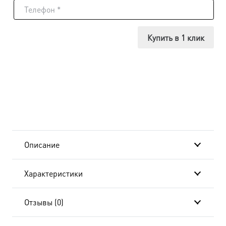
Икона
Лука
Купить в 1 клик
Крымский,
24x30
см, в
окладе
и
Описание
киоте
Характеристики
BK-
7096
Отзывы (0)