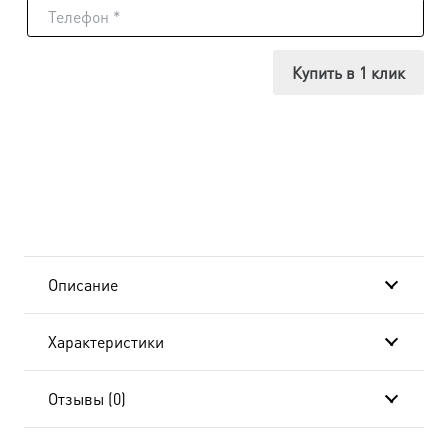
Икона
Лука
Купить в 1 клик
Крымский,
24x30
см, в
окладе
и
Описание
киоте
Характеристики
BK-
539
Отзывы (0)