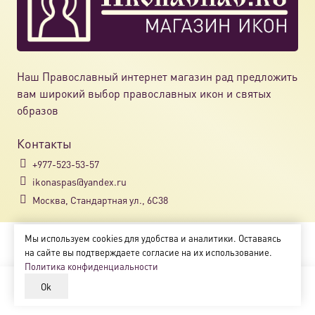
Наш Православный интернет магазин рад предложить
вам широкий выбор православных икон и святых
образов
Контакты
+977-523-53-57
ikonaspas@yandex.ru
Москва, Стандартная ул., 6С38
Мы используем cookies для удобства и аналитики. Оставаясь
Copyright © 2018-2025
на сайте вы подтверждаете согласие на их использование.
Магазин православных икон «ikonaspas.ru»
Политика конфиденциальности
Ok
В корзину