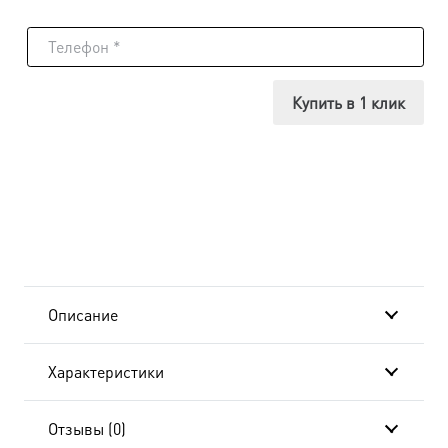
товара
Икона
Никита
Купить в 1 клик
Бесогон,
мученик,
18х24
см, в
окладе
Описание
B-
Характеристики
4547
Отзывы (0)