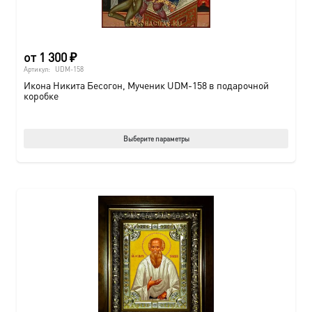
от
1 300
₽
Артикул:
UDM-158
Икона Никита Бесогон, Мученик UDM-158 в подарочной
коробке
Этот
Выберите параметры
товар
имеет
нескол
вариац
Опции
можно
выбрат
на
страни
товара.