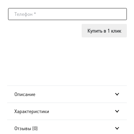
товара
Икона
Никита
Купить в 1 клик
мученик,
18х24
см, в
окладе
B-
Описание
928
Характеристики
Отзывы (0)