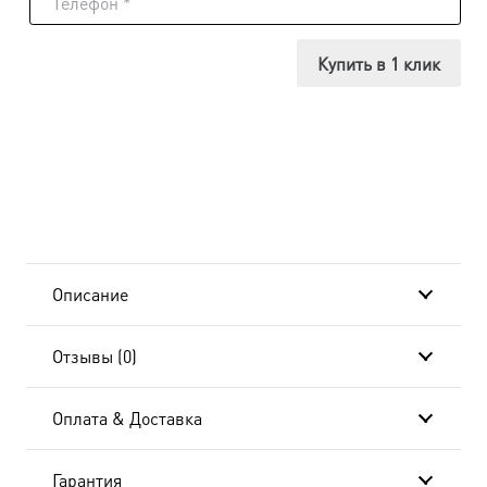
Икона
Никодим
Купить в 1 клик
Святогорец,
преподобный,
14х18
см, в
окладе
Описание
dm55052-
Отзывы (0)
01
Оплата & Доставка
Гарантия