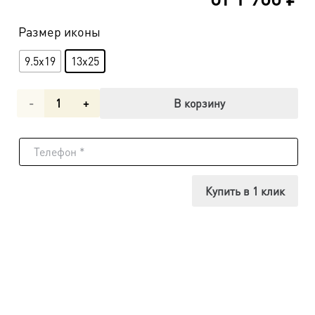
Размер иконы
9.5x19
13x25
Количество
В корзину
товара
Икона
Порфирий
Купить в 1 клик
Кавсокаливит
преподобный
dm00090
в