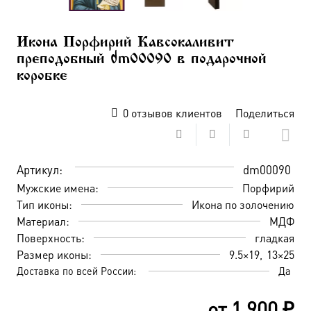
Икона Порфирий Кавсокаливит
преподобный dm00090 в подарочной
коробке
0
отзывов клиентов
Поделиться
Артикул:
dm00090
Мужские имена:
Порфирий
Тип иконы:
Икона по золочению
Материал:
МДФ
Поверхность:
гладкая
Размер иконы:
9.5×19
13×25
Доставка по всей России:
Да
от
1 900
₽