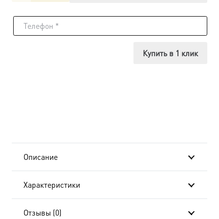
товара
Икона
Симеон
Купить в 1 клик
Новый
Богослов,
14х18
см, в
окладе-
Описание
A-
Характеристики
8469
Отзывы (0)