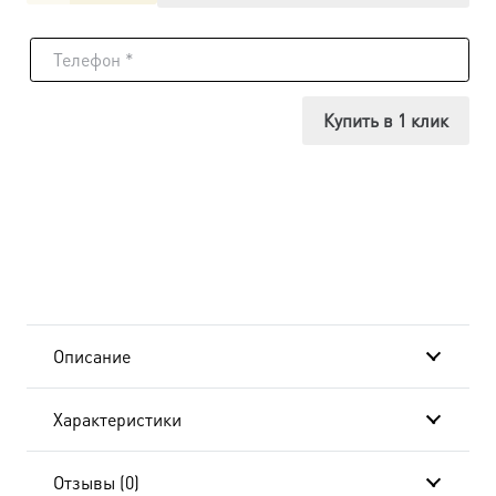
товара
Икона
Трифон
Купить в 1 клик
мученик,
14х18
см, в
окладе
A-
Описание
6508
Характеристики
Отзывы (0)