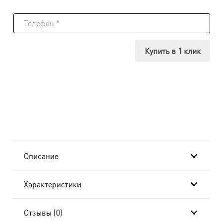
товара
Икона
Виктор
Купить в 1 клик
Коринфский,
18х24
см, в
окладе
B-
Описание
7082
Характеристики
Отзывы (0)