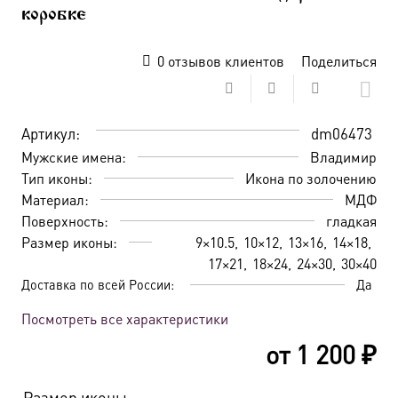
коробке
0
отзывов клиентов
Поделиться
Артикул:
dm06473
Мужские имена:
Владимир
Тип иконы:
Икона по золочению
Материал:
МДФ
Поверхность:
гладкая
Размер иконы:
9×10.5
10×12
13×16
14×18
17×21
18×24
24×30
30×40
Доставка по всей России:
Да
Посмотреть все характеристики
от
1 200
₽
Размер иконы