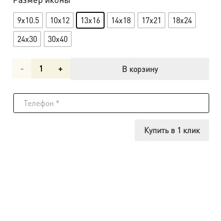
9x10.5
10x12
13x16
14x18
17x21
18x24
24x30
30x40
Количество
В корзину
товара
Икона
Владимир
Купить в 1 клик
равноапостольный
великий
князь
dm06473