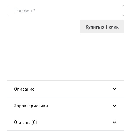
товара
Икона
Артемий
Купить в 1 клик
Антиохийский,
в
окладе
и
киоте
Описание
24х30
Характеристики
см
BK-
Отзывы (0)
4544