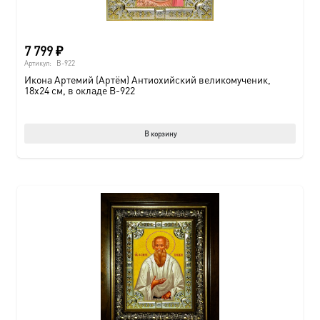
7 799
₽
Артикул:
B-922
Икона Артемий (Артём) Антиохийский великомученик,
18х24 см, в окладе B-922
В корзину