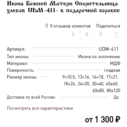
Икона Божией Матери Спорительница
хлебов UDM-411- в подарочной коробке
0
отзывов клиентов
Поделиться
Артикул:
UDM-411
Тип иконы:
Икона по золочению
Материал:
МДФ
Поверхность:
гладкая
Размер иконы:
9×10.5
13×16
14×18
17×21
18×24
24×30
30×40
45х60
60х80
80х120
Доставка по всей России:
Да
Посмотреть все характеристики
от
1 300
₽