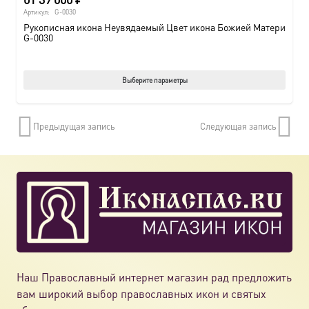
Артикул:
G-0030
Рукописная икона Неувядаемый Цвет икона Божией Матери
G-0030
Этот
Выберите параметры
товар
имеет
Предыдущая запись
Следующая запись
нескол
вариац
Опции
можно
выбрат
на
страни
товара.
Наш Православный интернет магазин рад предложить
вам широкий выбор православных икон и святых