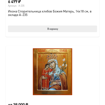
6 499
₽
Артикул:
A-235
Икона Спорительница хлебов Божия Матерь, 14х18 см, в
окладе A-235
В корзину
от
39 000
₽