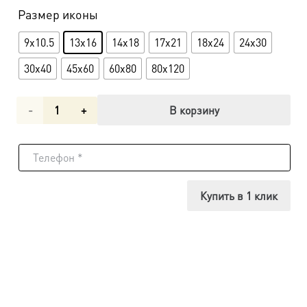
Размер иконы
9x10.5
13x16
14x18
17x21
18x24
24x30
30x40
45х60
60х80
80х120
Количество
В корзину
товара
Икона
Божией
Купить в 1 клик
Матери
Спорительница
хлебов
UDM-