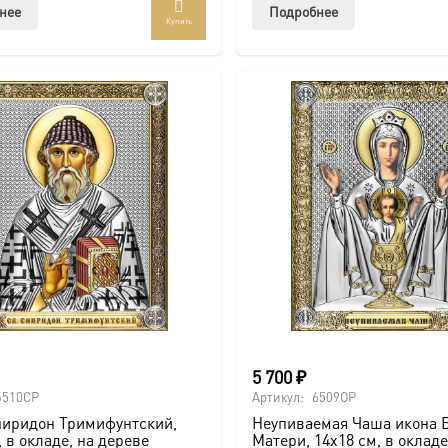
нее
Подробнее
Купить
5 700
₽
6510CP
Артикул:
6509OP
пиридон Тримифунтский,
Неупиваемая Чаша икона 
, в окладе, на дереве
Матери, 14х18 см, в окладе