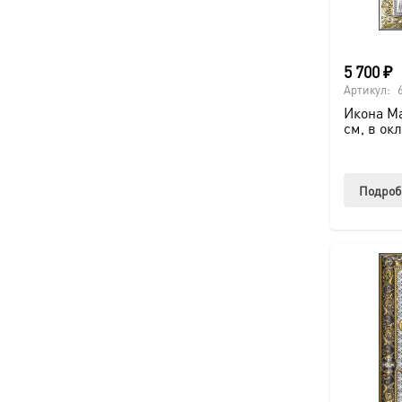
5 700
₽
Артикул:
Икона Ма
см, в ок
Подроб