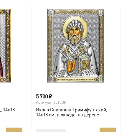
5 700
₽
Артикул:
6510OP
, 14х18
Икона Спиридон Тримифунтский,
14х18 см, в окладе, на дереве