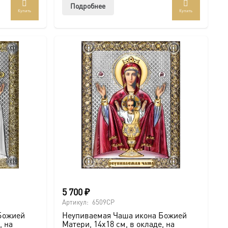
Подробнее
Купить
Купить
5 700
₽
Артикул:
6509CP
Божией
Неупиваемая Чаша икона Божией
, на
Матери, 14х18 см, в окладе, на