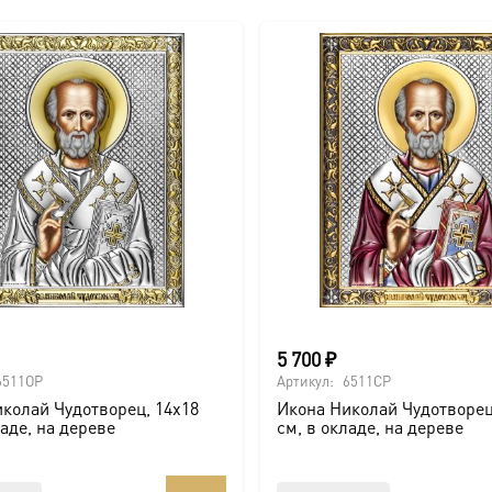
5 700
₽
6511OP
Артикул:
6511CP
колай Чудотворец, 14х18
Икона Николай Чудотворец
ладе, на дереве
см, в окладе, на дереве