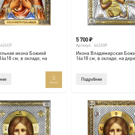
5 700
₽
6424CP
Артикул:
6423OP
ельная икона Божией
Икона Владимирская Божи
14х18 см, в окладе, на
14х18 см, в окладе, на дер
нее
Подробнее
Купить