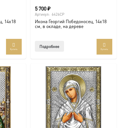
5 700
₽
Артикул:
6426CP
ц, 14х18
Икона Георгий Победоносец, 14х18
см, в окладе, на дереве
Подробнее
Купить
Купить