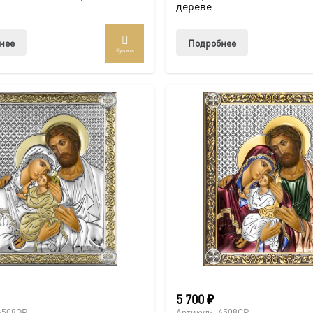
дереве
нее
Подробнее
Купить
5 700
₽
6508OP
Артикул:
6508CP