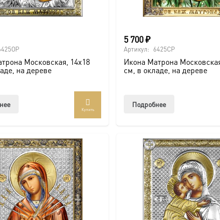
5 700
₽
6425OP
Артикул:
6425CP
трона Московская, 14х18
Икона Матрона Московская
ладе, на дереве
см, в окладе, на дереве
нее
Подробнее
Купить