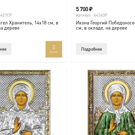
5 700
₽
6427CP
Артикул:
6426OP
гел Хранитель, 14х18 см, в
Икона Георгий Победоносе
на дереве
см, в окладе, на дереве
нее
Подробнее
Купить