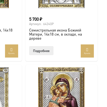
5 700
₽
Артикул:
6424OP
, 14х18
Семистрельная икона Божией
Матери, 14х18 см, в окладе, на
дереве
Подробнее
Купить
Купить