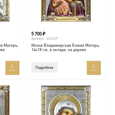
5 700
₽
Артикул:
6423CP
я Матерь,
Икона Владимирская Божия Матерь,
еве
14х18 см, в окладе, на дереве
Подробнее
Купить
Купить