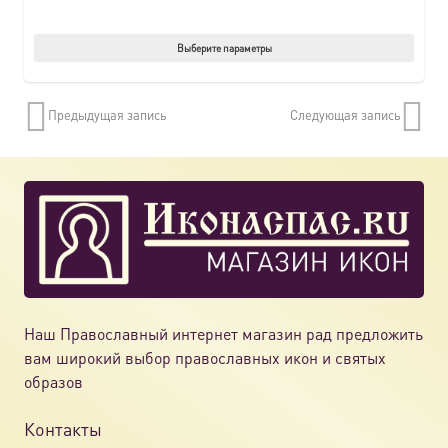
Этот
Выберите параметры
товар
имеет
Предыдущая запись
Следующая запись
нескол
вариац
Опции
можно
выбрат
на
страни
товара.
Наш Православный интернет магазин рад предложить
вам широкий выбор православных икон и святых
образов
Контакты