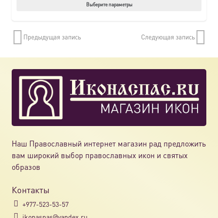
Этот
Выберите параметры
товар
имеет
Предыдущая запись
Следующая запись
нескол
вариац
Опции
можно
выбрат
на
страни
товара.
Наш Православный интернет магазин рад предложить
вам широкий выбор православных икон и святых
образов
Контакты
+977-523-53-57
ikonaspas@yandex.ru