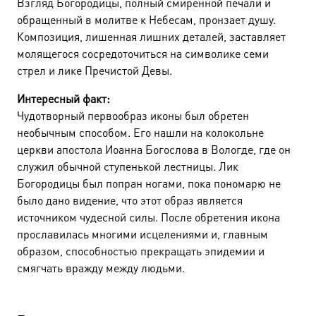
Взгляд Богородицы, полный смиренной печали и
обращенный в молитве к Небесам, пронзает душу.
Композиция, лишенная лишних деталей, заставляет
молящегося сосредоточиться на символике семи
стрел и лике Пречистой Девы.
Интересный факт:
Чудотворный первообраз иконы был обретен
необычным способом. Его нашли на колокольне
церкви апостола Иоанна Богослова в Вологде, где он
служил обычной ступенькой лестницы. Лик
Богородицы был попран ногами, пока пономарю не
было дано видение, что этот образ является
источником чудесной силы. После обретения икона
прославилась многими исцелениями и, главным
образом, способностью прекращать эпидемии и
смягчать вражду между людьми.