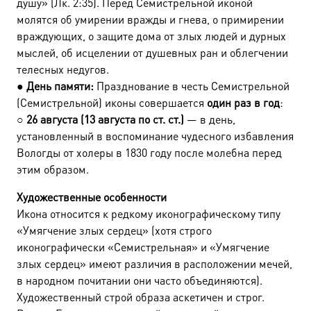
душу» (Лк. 2:35). Перед Семистрельной иконой
молятся об умирении вражды и гнева, о примирении
враждующих, о защите дома от злых людей и дурных
мыслей, об исцелении от душевных ран и облегчении
телесных недугов.
●
День памяти:
Празднование в честь Семистрельной
(Семистрельной) иконы совершается
один раз в год
:
○
26 августа (13 августа по ст. ст.)
— в день,
установленный в воспоминание чудесного избавления
Вологды от холеры в 1830 году после молебна перед
этим образом.
Художественные особенности
Икона относится к редкому иконографическому типу
«Умягчение злых сердец» (хотя строго
иконографически «Семистрельная» и «Умягчение
злых сердец» имеют различия в расположении мечей,
в народном почитании они часто объединяются).
Художественный строй образа аскетичен и строг.