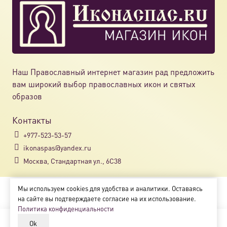
выбрат
на
страни
товара.
Наш Православный интернет магазин рад предложить
вам широкий выбор православных икон и святых
образов
Контакты
+977-523-53-57
ikonaspas@yandex.ru
Москва, Стандартная ул., 6С38
Мы используем cookies для удобства и аналитики. Оставаясь
Copyright © 2018-2025
на сайте вы подтверждаете согласие на их использование.
Магазин православных икон «ikonaspas.ru»
Политика конфиденциальности
Ok
В корзину