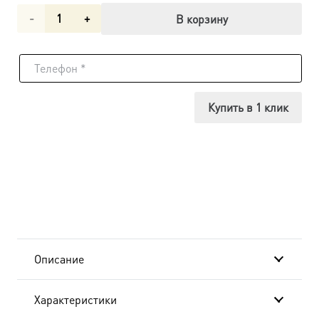
Количество
В корзину
товара
Боголюбская
икона
Купить в 1 клик
Божией
Матери
SIDM-
2054
в
Описание
подарочной
Характеристики
коробке