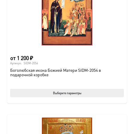
от
1 200
₽
Артикул:
SIDM-2054
Боголюбская икона Божией Матери SIDM-2054 в
подарочной коробке
Этот
Выберите параметры
товар
имеет
нескол
вариац
Опции