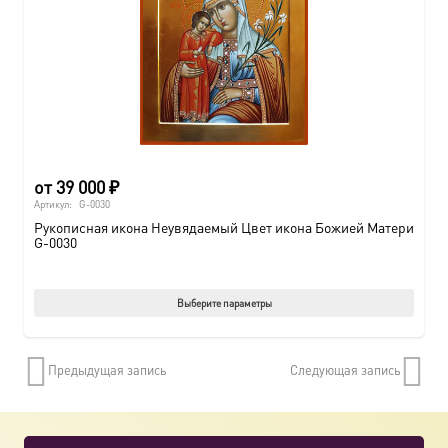
можно
выбрат
на
страни
товара.
от
39 000
₽
Артикул:
G-0030
Рукописная икона Неувядаемый Цвет икона Божией Матери
G-0030
Этот
Выберите параметры
товар
имеет
Предыдущая запись
Следующая запись
нескол
вариац
Опции
можно