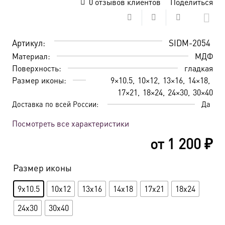
0
отзывов клиентов
Поделиться
Артикул:
SIDM-2054
Материал:
МДФ
Поверхность:
гладкая
Размер иконы:
9×10.5
10×12
13×16
14×18
17×21
18×24
24×30
30×40
Доставка по всей России:
Да
Посмотреть все характеристики
от
1 200
₽
Размер иконы
9x10.5
10x12
13x16
14x18
17x21
18x24
24x30
30x40