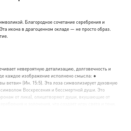
символикой. Благородное сочетание серебрения и
та икона в драгоценном окладе — не просто образ.
тие.
ечивает невероятную детализацию, долговечность и
где каждое изображение исполнено смысла: ●
ы ветви» (Ин. 15:5). Эта лоза символизирует духовную
 символом Воскресения и бессмертной души. Это
оронам от лика), олицетворяют души, вкушающие от
ебрения и золочения, что создает игру света и тени,
е (золото).