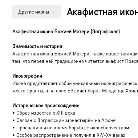
Эксклюзивные детали:
Акафистная ико
Другие иконы —
● Оборотная сторона покрыта натуральным шпоном, что 
обороте закреплен сертификат, подтверждающий качеств
Акафистная икона Божией Матери (Зографская)
Детали изготовления:
Значимость и история
Акафистная икона Божией Матери, также известная как
● Основа: МДФ, толщина 18 мм. ● Техника нанесения 
тем, что перед ней традиционно читается акафист Прес
рисунком (павлины и виноградная лоза). ● Покрытие ок
коробка.
Иконография
Икона представляет собой уникальный иконографически
жесте Оранты, а на лоне Её сияет образ Младенца Хри
Идеальный подарок:
Этот образ достоин стать главным подарком на: ● Кре
Историческое происхождение
покровителю. ● Новоселье — для освящения нового до
• Образ известен с XIII века
• Связан с Зографским монастырём на Афоне
• Прославился во время борьбы с иконоборчеством
Доставка и заказ:
• Особое распространение получил в XIV-XV веках