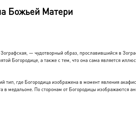
на Божьей Матери
говорит о высоком статусе изделия. ● Для удобства размеще
о. ● Икона поставляется в подарочной коробке, готовая к в
 Зографская, — чудотворный образ, прославившийся в Зогра
лика: Цифровая UV-печать минеральными красками по золоче
вятой Богородице, а также с тем, что она сама является илл
лада: Серебрение и золочение. ● Оборот: Натуральный шпон,
й тип, где Богородица изображена в момент явления акафист
ста в медальоне. По сторонам от Богородицы изображаются а
щение или Венчание. ● Юбилей или значимую годовщину. ● Д
ма.