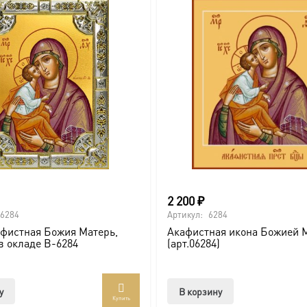
2 200
₽
6284
Артикул:
6284
фистная Божия Матерь,
Акафистная икона Божией 
 в окладе B-6284
(арт.06284)
у
В корзину
Купить