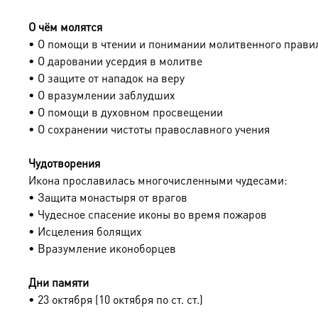
Мы доставляем эти уникальные иконы в надежной упако
О чём молятся
Подписывайтесь на нашу группу ВКонтакте, чтобы виде
• О помощи в чтении и понимании молитвенного прави
6284 можно онлайн
• О даровании усердия в молитве
• О защите от нападок на веру
• О вразумлении заблудших
• О помощи в духовном просвещении
• О сохранении чистоты православного учения
Чудотворения
Икона прославилась многочисленными чудесами:
• Защита монастыря от врагов
• Чудесное спасение иконы во время пожаров
• Исцеления болящих
• Вразумление иконоборцев
Дни памяти
• 23 октября (10 октября по ст. ст.)