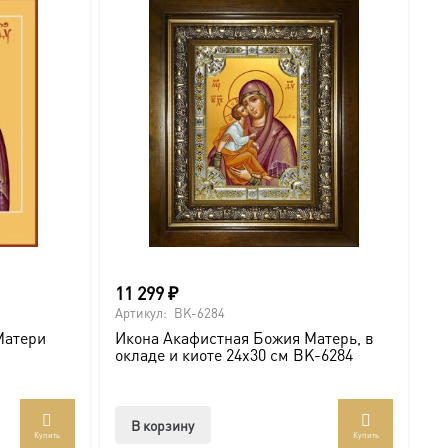
11 299
₽
Артикул:
BK-6284
Матери
Икона Акафистная Божия Матерь, в
окладе и киоте 24х30 см BK-6284
В корзину
Купить
Купить