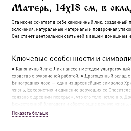
Матерь, 14х18 см, в окл
Эта икона сочетает в себе каноничный лик, созданный 
золочения, натуральные материалы и подарочная упако
Она станет центральной святыней в вашем домашнем и
Ключевые особенности и символи
● Каноничный лик: Лик нанесен методом ультраточный
сходство с рукописной работой. ● Драгоценный оклад 
Виноградная лоза — один из древнейших символов Христ
жизнь, Евхаристию и единение верующих со Спасителе
связано с древним поверьем, что его тело нетленно. 
Божественной благодати и обретающие вечную жизнь. ● 
подчеркивая объем и богатство узора. Такое сочетание 
Показать больше