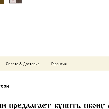
Божия
Матерь,
14х18
см, в
окладе
A-
6284
Оплата & Доставка
Гарантия
тери
ин предлагает купить икону