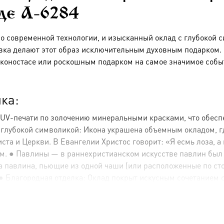
аде A-6284
по современной технологии, и изысканный оклад с глубокой 
вка делают этот образ исключительным духовным подарком. Э
коностасе или роскошным подарком на самое значимое собы
ка:
 UV-печати по золочению минеральными красками, что обесп
с глубокой символикой: Икона украшена объемным окладом, 
а и Церкви. В Евангелии Христос говорит: «Я есмь лоза, а в
м. ● Павлины — в раннехристианском искусстве павлин был
Два павлина, пьющие из одной чаши (или расположенные по ст
Благородная отделка: Оклад покрыт искусным сочетанием сер
символизирует чистоту (серебро) и святость, Царство Небесно