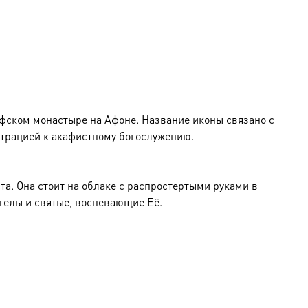
ния на стене предусмотрена литая петелька. ● На
ручению.
фском монастыре на Афоне. Название иконы связано с
нию. ● Оклад: Объемный штампованный оклад с
юстрацией к акафистному богослужению.
 сертификат, петелька. ● Комплектация: Подарочная
а. Она стоит на облаке с распростертыми руками в
нгелы и святые, воспевающие Её.
ень Ангела — как особое благословение небесному