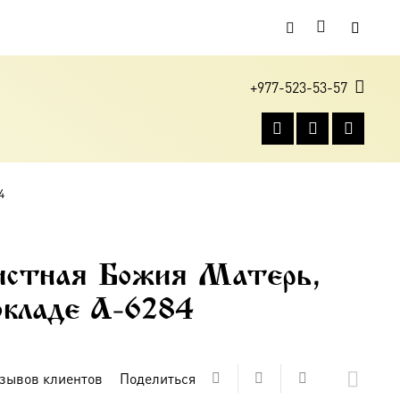
+977-523-53-57
4
истная Божия Матерь,
 окладе A-6284
зывов клиентов
Поделиться