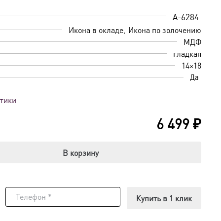
A-6284
Икона в окладе
Икона по золочению
МДФ
гладкая
14×18
Да
стики
6 499
₽
В корзину
Купить в 1 клик