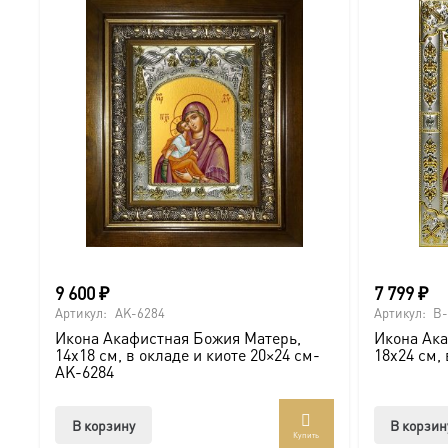
9 600
₽
7 799
₽
Артикул:
AK-6284
Артикул:
B-
Икона Акафистная Божия Матерь,
Икона Ака
14х18 см, в окладе и киоте 20×24 см-
18х24 см,
AK-6284
В корзину
В корзин
Купить