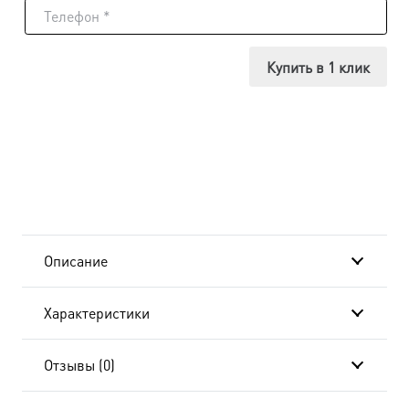
Икона
Икона
Купить в 1 клик
Божией
Матери
Непроходимая
Дверь,
14х18
Описание
см, в
Характеристики
окладе
и
Отзывы (0)
киоте