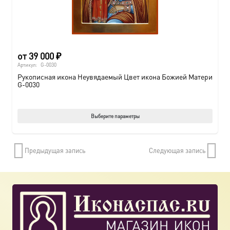
от
39 000
₽
Артикул:
G-0030
Рукописная икона Неувядаемый Цвет икона Божией Матери
G-0030
Этот
Выберите параметры
товар
имеет
Предыдущая запись
Следующая запись
нескол
вариац
Опции
можно
выбрат
на
страни