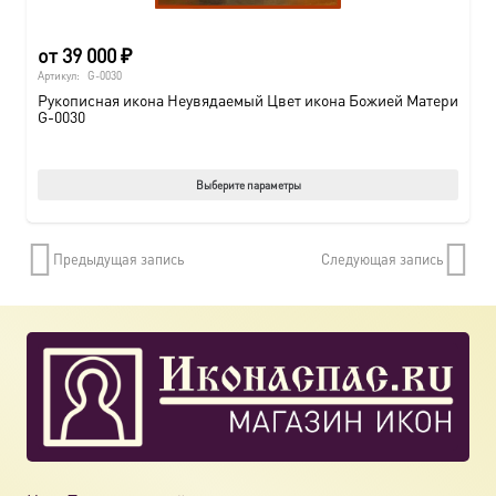
от
39 000
₽
Артикул:
G-0030
Рукописная икона Неувядаемый Цвет икона Божией Матери
G-0030
Этот
Выберите параметры
товар
имеет
Предыдущая запись
Следующая запись
нескол
вариац
Опции
можно
выбрат
на
страни
товара.