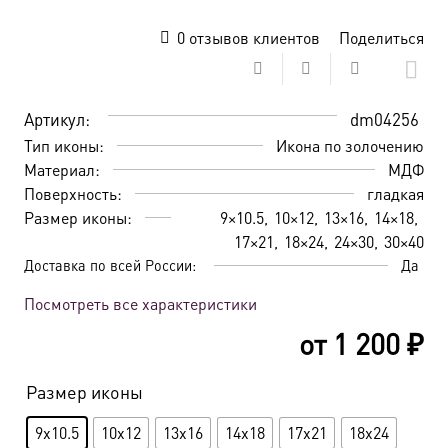
0
отзывов клиентов
Поделиться
Артикул:
dm04256
Тип иконы:
Икона по золочению
Материал:
МДФ
Поверхность:
гладкая
Размер иконы:
9×10.5
10×12
13×16
14×18
17×21
18×24
24×30
30×40
Доставка по всей России:
Да
Посмотреть все характеристики
от
1 200
₽
Размер иконы
9x10.5
10x12
13x16
14x18
17x21
18x24