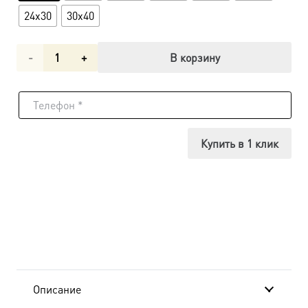
24x30
30x40
Количество
В корзину
товара
Икона
Покров
Купить в 1 клик
Божией
Матери
dm04256
в
подарочной
Описание
коробке