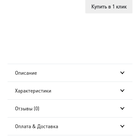
Миасинская
Купить в 1 клик
Божия
Матерь,
в
окладе
и
Описание
киоте
Характеристики
24х30
см
Отзывы (0)
BK-
Оплата & Доставка
6356