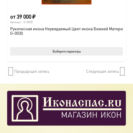
от
39 000
₽
Артикул:
G-0030
Рукописная икона Неувядаемый Цвет икона Божией Матери
G-0030
Этот
Выберите параметры
товар
имеет
Предыдущая запись
Следующая запись
нескол
вариац
Опции
можно
выбрат
на
страни
товара.