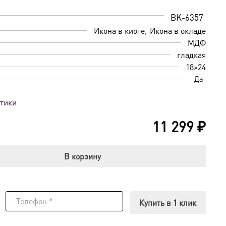
BK-6357
Икона в киоте
Икона в окладе
МДФ
гладкая
18×24
Да
стики
11 299
₽
В корзину
Купить в 1 клик