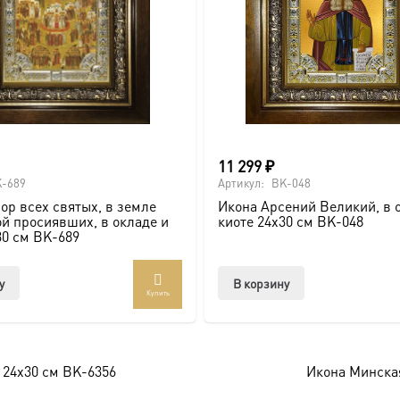
ие, Крещение, юбилей).
11 299
₽
почитаемого образа в стильном и солидном обрамлении.
-689
Артикул:
BK-048
ор всех святых, в земле
Икона Арсений Великий, в 
й просиявших, в окладе и
киоте 24х30 см BK-048
30 см BK-689
оссии. Подписывайтесь на нашу группу ВКонтакте:
https://vk
у
В корзину
Купить
брамление для вашей иконы, придающее образу особую значи
 24х30 см BK-6356
Икона Минская