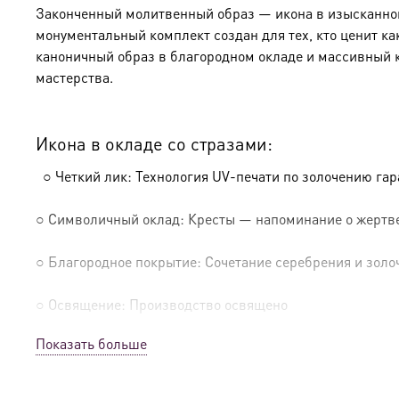
Законченный молитвенный образ — икона в изысканном 
монументальный комплект создан для тех, кто ценит ка
каноничный образ в благородном окладе и массивный 
мастерства.
Икона в окладе со стразами:
○ Четкий лик: Технология UV-печати по золочению га
○ Символичный оклад: Кресты — напоминание о жертве
○ Благородное покрытие: Сочетание серебрения и золо
○ Освящение: Производство освящено
Показать больше
Солидный киот из натурального дерева: