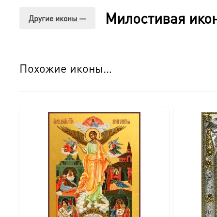
○ Вместительный и надежный: Размеры ≈24×30×5 см и 
Милостивая ико
Другие иконы —
○ Натуральное дерево: Каждый киот изготавливается вр
○ Защитное стекло: Надежно оберегает икону от пыли, 
Похожие иконы…
○ Конструкция «книжка»: Удобная распашная система по
○ Золотая петелька: Надежный элемент для навешиван
Детали изгот
овления:
● Икона:
○ Размер: 18×24 см.
○ Основа: МДФ.