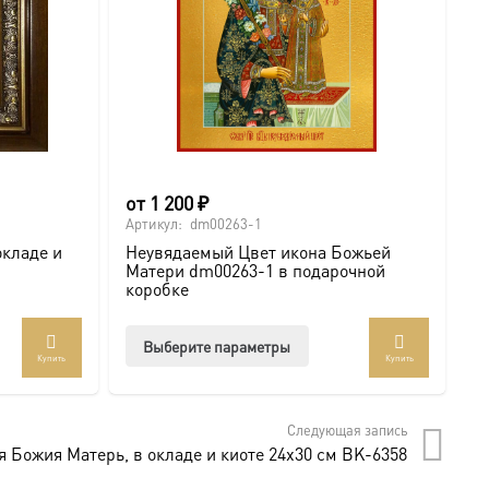
от
1 200
₽
6
Артикул:
dm00263-1
Ар
окладе и
Неувядаемый Цвет икона Божьей
И
Матери dm00263-1 в подарочной
с
коробке
.com/ikonaspas
Этот
Выберите параметры
Купить
Купить
товар
мость и монументальность.
имеет
несколько
Следующая запись
вариаций.
 Божия Матерь, в окладе и киоте 24х30 см BK-6358
Опции