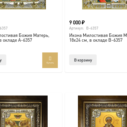
и по золочению.
 крестами.
9 000
₽
6357
Артикул:
B-6357
остивая Божия Матерь,
Икона Милостивая Божия М
 в окладе A-6357
18х24 см, в окладе B-6357
у
В корзину
Купить