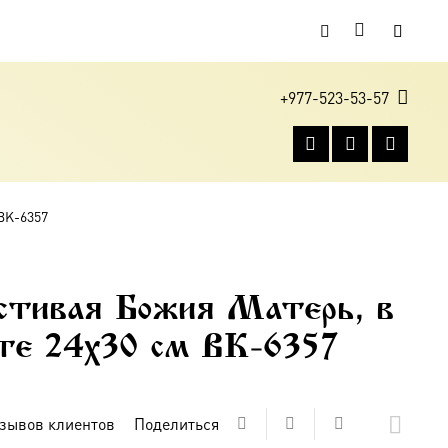
+977-523-53-57
 BK-6357
стивая Божия Матерь, в
оте 24х30 см BK-6357
зывов клиентов
Поделиться