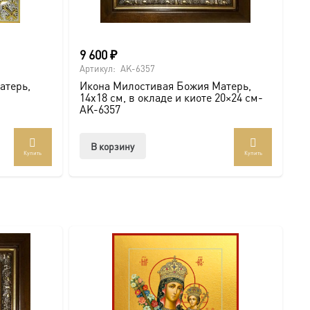
9 600
₽
Артикул:
AK-6357
атерь,
Икона Милостивая Божия Матерь,
14х18 см, в окладе и киоте 20×24 см-
AK-6357
В корзину
Купить
Купить