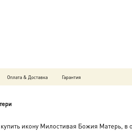
Божия
Матерь,
в
окладе
и
киоте
24х30
Оплата & Доставка
Гарантия
см
BK-
тери
6357
упить икону Милостивая Божия Матерь, в о