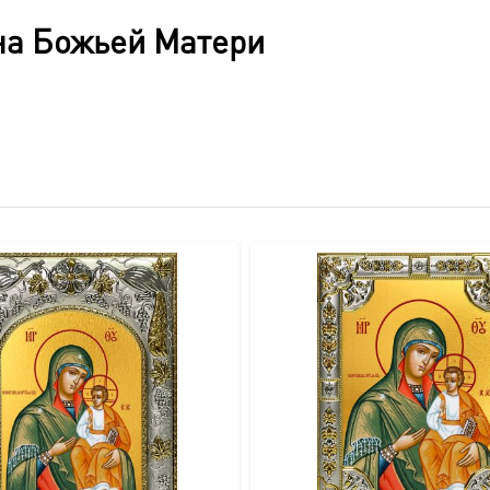
толщина в 5 см создают ощутимо массивную, прочную конст
на Божьей Матери
учную из массива дерева, что подчеркивает его эксклюзивно
влаги и случайных повреждений.
зволяет легко открыть киот для доступа к иконе.
ия на стену, дополняющий общий благородный вид.