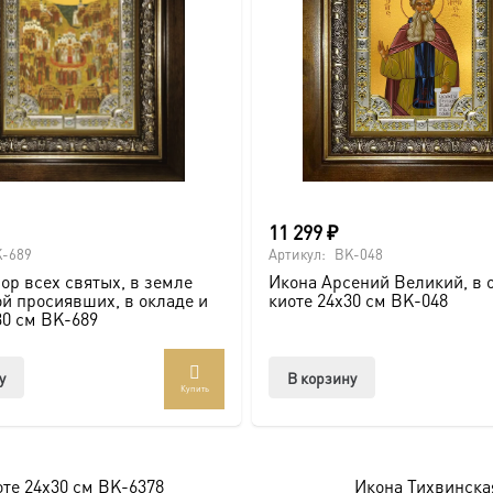
ие, Крещение, юбилей).
почитаемого образа в стильном и солидном обрамлении.
11 299
₽
-689
Артикул:
BK-048
ор всех святых, в земле
Икона Арсений Великий, в 
й просиявших, в окладе и
киоте 24х30 см BK-048
30 см BK-689
оссии. Подписывайтесь на нашу группу ВКонтакте:
https://vk
у
В корзину
брамление для вашей иконы, придающее образу особую значи
Купить
те 24х30 см BK-6378
Икона Тихвинская