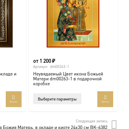
от
1 200
₽
6
Артикул:
dm00263-1
Ар
окладе и
Неувядаемый Цвет икона Божьей
И
Матери dm00263-1 в подарочной
с
коробке
.com/ikonaspas
Этот
Выберите параметры
мость и монументальность.
Купить
Купить
товар
имеет
несколько
Следующая запись
вариаций.
 Божия Матерь, в окладе и киоте 24х30 см BK-6382