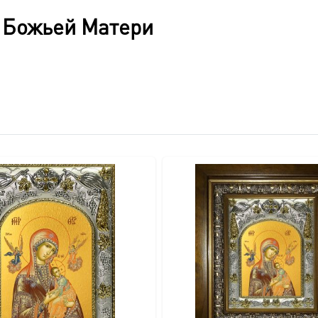
толщина в 5 см создают ощутимо массивную, прочную конст
 Божьей Матери
учную из массива дерева, что подчеркивает его эксклюзивно
влаги и случайных повреждений.
зволяет легко открыть киот для доступа к иконе.
ия на стену, дополняющий общий благородный вид.