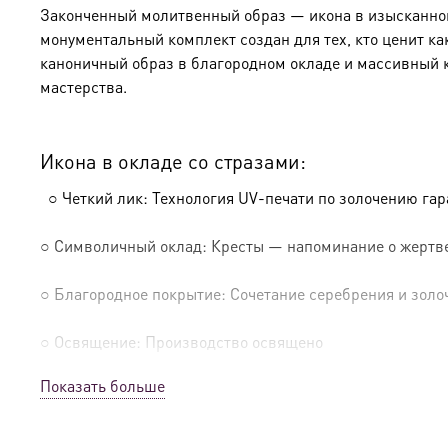
Законченный молитвенный образ — икона в изысканном 
монументальный комплект создан для тех, кто ценит ка
каноничный образ в благородном окладе и массивный 
мастерства.
Икона в окладе со стразами:
○ Четкий лик: Технология UV-печати по золочению га
○ Символичный оклад: Кресты — напоминание о жертве
○ Благородное покрытие: Сочетание серебрения и золо
○ Освящение: Производство освящено
Показать больше
Солидный киот из натурального дерева: