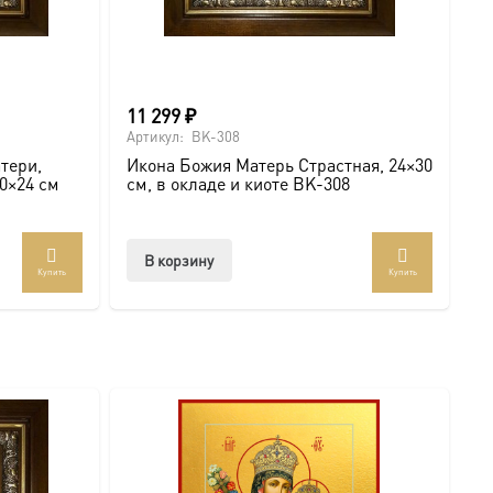
11 299
₽
Артикул:
BK-308
тери,
Икона Божия Матерь Страстная, 24×30
20×24 см
см, в окладе и киоте BK-308
В корзину
Купить
Купить