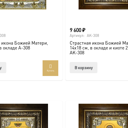
и по золочению.
 крестами.
9 600
₽
308
Артикул:
AK-308
 икона Божией Матери,
Страстная икона Божией Ма
 в окладе A-308
14х18 см, в окладе и киоте 
AK-308
у
В корзину
Купить