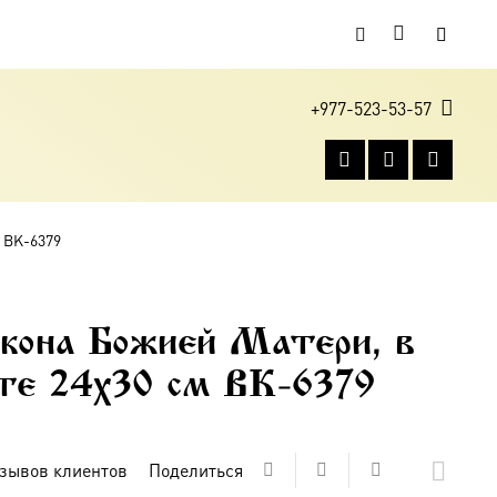
+977-523-53-57
м BK-6379
кона Божией Матери, в
оте 24х30 см BK-6379
зывов клиентов
Поделиться