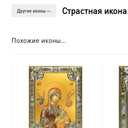
○ Вместительный и надежный: Размеры ≈24×30×5 см и 
Страстная икона
Другие иконы —
○ Натуральное дерево: Каждый киот изготавливается вр
○ Защитное стекло: Надежно оберегает икону от пыли, 
Похожие иконы…
○ Конструкция «книжка»: Удобная распашная система по
○ Золотая петелька: Надежный элемент для навешиван
Детали изгот
овления:
● Икона:
○ Размер: 18×24 см.
○ Основа: МДФ.