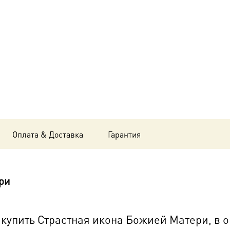
Божией
Матери,
в
окладе
и
киоте
24х30
Оплата & Доставка
Гарантия
см
BK-
ри
6379
упить Страстная икона Божией Матери, в ок