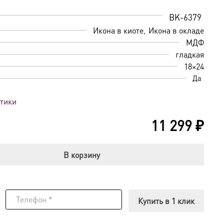
BK-6379
Икона в киоте
Икона в окладе
МДФ
гладкая
18×24
Да
стики
11 299
₽
В корзину
Купить в 1 клик