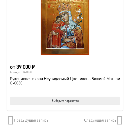
от
39 000
₽
Артикул:
G-0030
Рукописная икона Неувядаемый Цвет икона Божией Матери
G-0030
Этот
Выберите параметры
товар
имеет
Предыдущая запись
Следующая запись
нескол
вариац