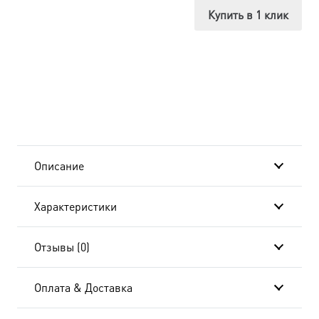
Тихвинская
Купить в 1 клик
Божия
Матерь,
в
окладе
и
Описание
киоте
Характеристики
24х30
см
Отзывы (0)
BK-
Оплата & Доставка
6382