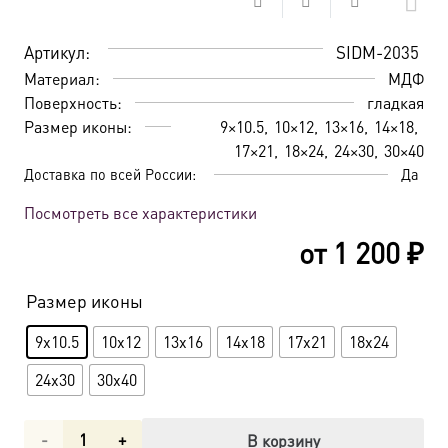
Артикул:
SIDM-2035
Материал:
МДФ
Поверхность:
гладкая
Размер иконы:
9×10.5
10×12
13×16
14×18
17×21
18×24
24×30
30×40
Доставка по всей России:
Да
Посмотреть все характеристики
от
1 200
₽
Размер иконы
9x10.5
10x12
13x16
14x18
17x21
18x24
24x30
30x40
Количество
В корзину