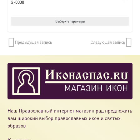
G-0030
Этот
Выберите параметры
товар
имеет
Предыдущая запись
Следующая запись
нескол
вариац
Опции
можно
выбрат
на
страни
товара.
Наш Православный интернет магазин рад предложить
вам широкий выбор православных икон и святых
образов