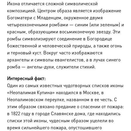
Икона отличается сложной символической
композицией. Центром образа является изображение
Богоматери с Младенцем, окруженное двумя
четырехконечными ромбами — синим (или зеленым) и
красным, образующими восьмиконечную звезду. Эти
ромбы символизируют соединение в Богородице
божественной и человеческой природы, а также огонь
и терновый куст. Вокруг часто изображаются
архангелы и символы евангелистов, а в лучах синего
ромба — ангелы-духи, служители стихий.
Интересный факт:
Один из самых известных чудотворных списков иконы
«Неопалимая Купина» находился в Москве, в
Неопалимовском переулке, названном в ее честь. С
этим образом связано предание о спасении от пожара:
в 1822 году в городе Славянске дома, где находились
списки этой иконы, чудесным образом уцелели во
время сильнейшего пожара, опустошившего