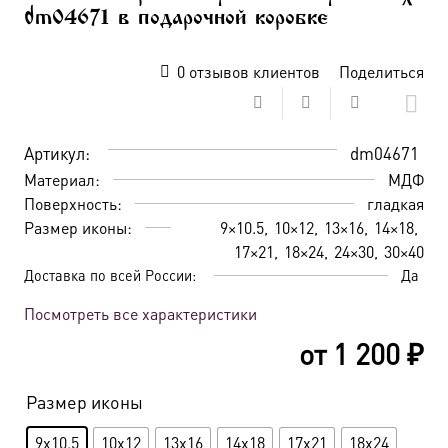
dm04671 в подарочной коробке
0
отзывов клиентов
Поделиться
Артикул:
dm04671
Материал:
МДФ
Поверхность:
гладкая
Размер иконы:
9×10.5
10×12
13×16
14×18
17×21
18×24
24×30
30×40
Доставка по всей России:
Да
Посмотреть все характеристики
от
1 200
₽
Размер иконы
9x10.5
10x12
13x16
14x18
17x21
18x24