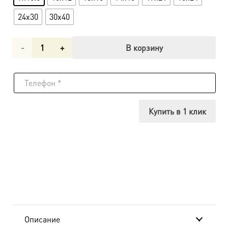
24x30
30x40
Количество
В корзину
товара
Икона
Собор
Купить в 1 клик
новомучеников
Бутовских
dm04671
в
подарочной
Описание