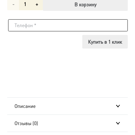
Количество
В корзину
товара
Икона
Михаил
Купить в 1 клик
Архангел,
ростовая
малая,
по
золочению
Описание
dm00175
Отзывы (0)
в