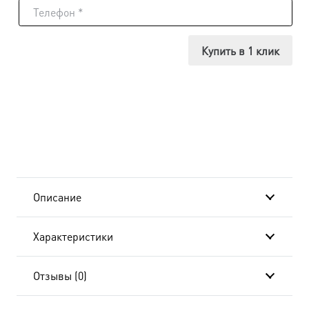
Икона
Павел
Купить в 1 клик
Апостол,
14х18
см, в
окладе
и
Описание
киоте
Характеристики
20x24
см
Отзывы (0)
AK-