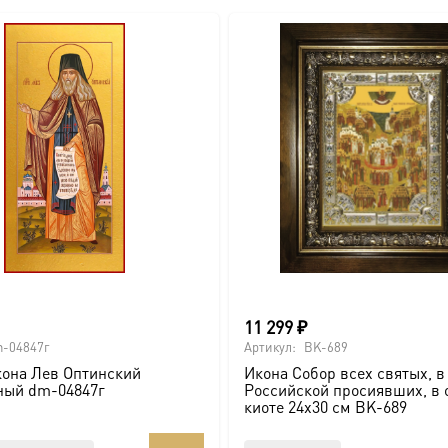
ва.
или образов покровителей семьи).
ссии. Также можно заказать икону в окладе и киоте.
товлена под заказ по вашим размерам.
11 299
₽
com/ikonaspas
-04847г
Артикул:
BK-689
она Лев Оптинский
Икона Собор всех святых, в
ный dm-04847г
Российской просиявших, в 
киоте 24х30 см BK-689