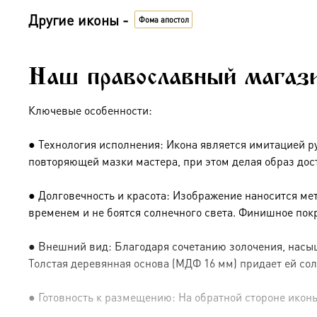
Другие иконы -
Фома апостол
Наш православный магаз
Ключевые особенности:
● Технология исполнения: Икона является имитацией р
повторяющей мазки мастера, при этом делая образ дос
● Долговечность и красота: Изображение наносится ме
временем и не боятся солнечного света. Финишное пок
● Внешний вид: Благодаря сочетанию золочения, насыщ
Толстая деревянная основа (МДФ 16 мм) придает ей сол
● Готовность к размещению: На обратной стороне иконы 