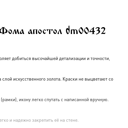
 Фома апостол dm00432
оляет добиться высочайшей детализации и точности,
слой искусственного золота. Краски не выцветают со
амки), икону легко спутать с написанной вручную.
гко и надежно закрепить её на стене.