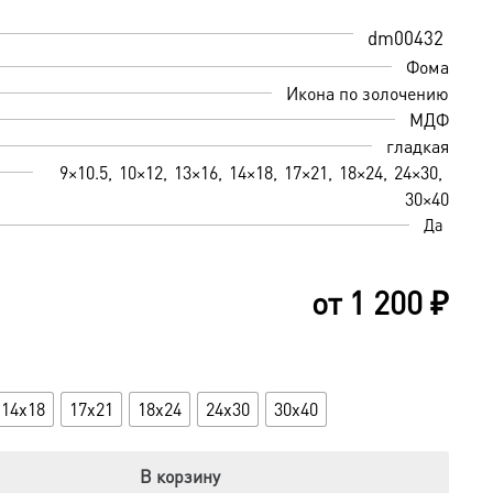
dm00432
Фома
Икона по золочению
МДФ
гладкая
9×10.5
10×12
13×16
14×18
17×21
18×24
24×30
30×40
Да
от
1 200
₽
14x18
17x21
18x24
24x30
30x40
В корзину