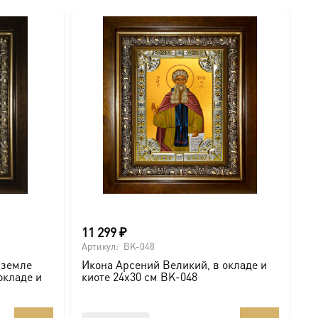
11 299
₽
1
Артикул:
BK-048
Ар
 земле
Икона Арсений Великий, в окладе и
М
окладе и
киоте 24х30 см BK-048
В