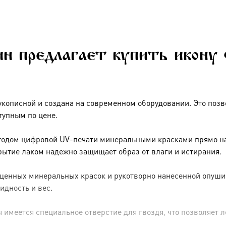
ин предлагает купить икону
укописной и создана на современном оборудовании. Это позв
тупным по цене.
тодом цифровой UV-печати минеральными красками прямо на 
рытие лаком надежно защищает образ от влаги и истирания.
енных минеральных красок и рукотворно нанесенной опуши (р
идность и вес.
имеется специальное отверстие для гвоздя, что позволяет ле