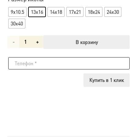
9x10.5
13x16
14x18
17x21
18x24
24x30
30x40
Количество
В корзину
товара
Икона
Анастасия
Купить в 1 клик
Узорешительница
великомученица
dm00511
в