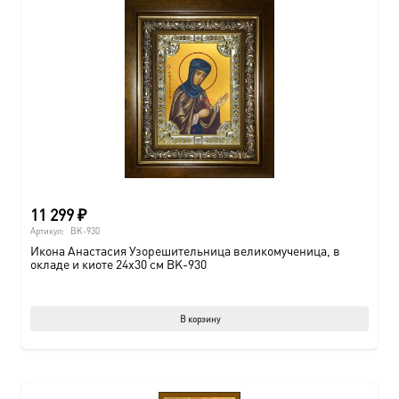
11 299
₽
Артикул:
BK-930
Икона Анастасия Узорешительница великомученица, в
окладе и киоте 24х30 см BK-930
В корзину