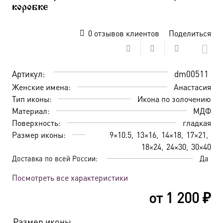
коробке
0
отзывов клиентов
Поделиться
Артикул:
dm00511
Женские имена:
Анастасия
Тип иконы:
Икона по золочению
Материал:
МДФ
Поверхность:
гладкая
Размер иконы:
9×10.5
13×16
14×18
17×21
18×24
24×30
30×40
Доставка по всей России:
Да
Посмотреть все характеристики
от
1 200
₽
Размер иконы