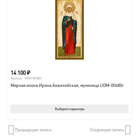
14 100
₽
Артикул:
UDM-00480r
Мерная икона Ирина Аквилейская, мученица UDM-00480r
Этот
Выберите параметры
товар
имеет
Предыдущая запись
Следующая запись
нескол
вариац