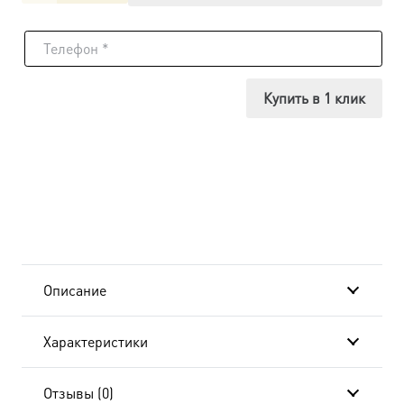
товара
Икона
Анна
Купить в 1 клик
Кашинская,
14х18
см, в
окладе
A-
Описание
6443
Характеристики
Отзывы (0)