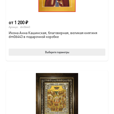
от
1 200
₽
Артикул:
dm06443
Икона Анна Кашинская, благоверная, великая княгиня
dm06443 в подарочной коробке
Этот
Выберите параметры
товар
имеет
нескол
вариац
Опции
можно
выбрат
на
страни
товара.