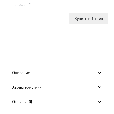
Икона
Анна
Купить в 1 клик
Кашинская,
24x30
см, в
окладе
и
Описание
киоте
Характеристики
BK-
454
Отзывы (0)