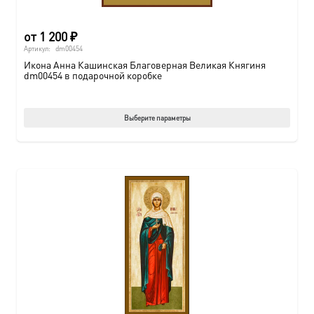
от
1 200
₽
Артикул:
dm00454
Икона Анна Кашинская Благоверная Великая Княгиня
dm00454 в подарочной коробке
Этот
Выберите параметры
товар
имеет
нескол
вариац
Опции
можно
выбрат
на
страни
товара.