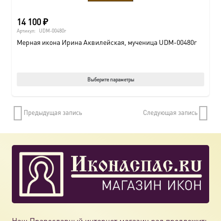
14 100
₽
Артикул:
UDM-00480r
Мерная икона Ирина Аквилейская, мученица UDM-00480r
Этот
Выберите параметры
товар
имеет
Предыдущая запись
Следующая запись
нескол
вариац
Опции
можно
выбрат
на
страни
товара.
Наш Православный интернет магазин рад предложить