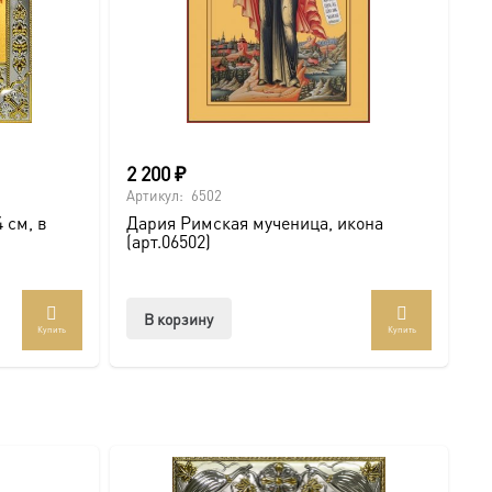
2 200
₽
Артикул:
6502
 см, в
Дария Римская мученица, икона
(арт.06502)
В корзину
Купить
Купить