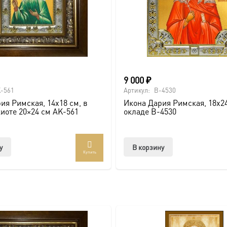
ва.
или образов покровителей семьи).
9 000
₽
-561
Артикул:
B-4530
ия Римская, 14х18 см, в
Икона Дария Римская, 18х24
киоте 20×24 см AK-561
окладе B-4530
ссии. Также можно заказать икону в окладе и киоте.
у
В корзину
Купить
товлена под заказ по вашим размерам.
com/ikonaspas