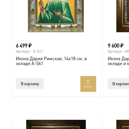
● На Крещение ребенка или взрослого.
● На день рождения как символ защиты и заступничест
● На венчание или годовщину брака (для парных икон 
6 499
₽
9 600
₽
Артикул:
A-561
Артикул:
AK
● На новоселье для освящения домашнего очага.
Икона Дария Римская, 14х18 см, в
Икона Дар
окладе A-561
окладе и 
Доставка и заказ:
Мы предлагаем купить икону в Москве с доставкой по Ро
В корзину
В корзин
Купить
Доступна в стандартных размерах или может быть изго
Подписывайтесь на нашу группу ВКонтакте:
https://vk.