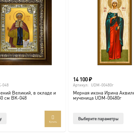
14 100
₽
-048
Артикул:
UDM-00480r
ений Великий, в окладе и
Мерная икона Ирина Аквил
30 см BK-048
мученица UDM-00480r
Этот
у
Выберите параметры
Купить
товар
имее