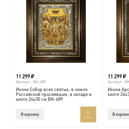
11 299
₽
11 299
₽
Артикул:
BK-689
Артикул:
BK
Икона Собор всех святых, в земле
Икона Арс
Российской просиявших, в окладе и
киоте 24х
киоте 24х30 см BK-689
В корзину
В корзин
Купить