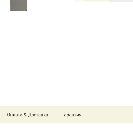
товара
Икона
Дария
Римская,
мученица
UDM-
346 в
подарочной
коробке
Оплата & Доставка
Гарантия