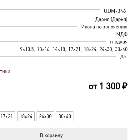
UDM-346
Дария (Дарья)
Икона по золочению
МДФ
гладкая
9×10.5
13×16
14×18
17×21
18×24
24×30
30×40
Да
стики
от
1 300
₽
17x21
18x24
24x30
30x40
В корзину