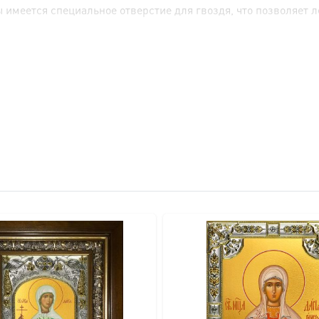
имеется специальное отверстие для гвоздя, что позволяет ле
вителя.