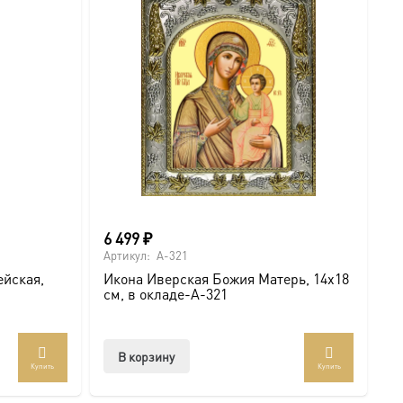
6 499
₽
о
Артикул:
A-321
Ар
ейская,
Икона Иверская Божия Матерь, 14х18
И
см, в окладе-A-321
U
В корзину
Купить
Купить
т