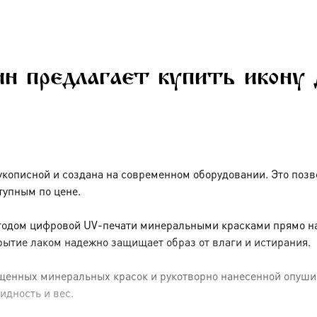
н предлагает купить икону
укописной и создана на современном оборудовании. Это позв
тупным по цене.
тодом цифровой UV-печати минеральными красками прямо на 
рытие лаком надежно защищает образ от влаги и истирания.
енных минеральных красок и рукотворно нанесенной опуши (р
идность и вес.