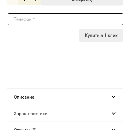
товара
Икона
Наталия
Купить в 1 клик
Никомидийская
мученица,
18х24
см, в
окладе
Описание
B-
Характеристики
599
Отзывы (0)