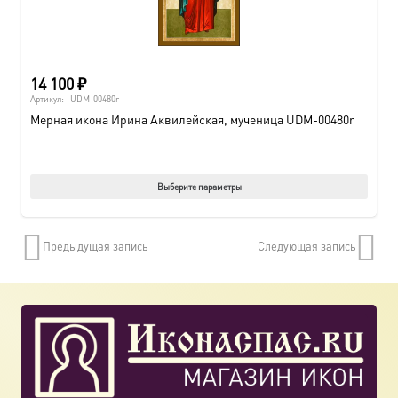
14 100
₽
Артикул:
UDM-00480r
Мерная икона Ирина Аквилейская, мученица UDM-00480r
Этот
Выберите параметры
товар
имеет
Предыдущая запись
Следующая запись
нескол
вариац
Опции
можно
выбрат
на
страни
товара.