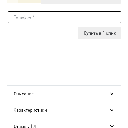
товара
Икона
Наталия
Купить в 1 клик
Никомидийская
мученица,
24x30
см, в
окладе
Описание
и
Характеристики
киоте
BK-
Отзывы (0)