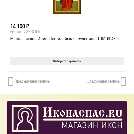
14 100
₽
Артикул:
UDM-00480r
Мерная икона Ирина Аквилейская, мученица UDM-00480r
Этот
Выберите параметры
товар
имеет
Предыдущая запись
Следующая запись
нескол
вариац
Опции
можно
выбрат
на
страни
товара.