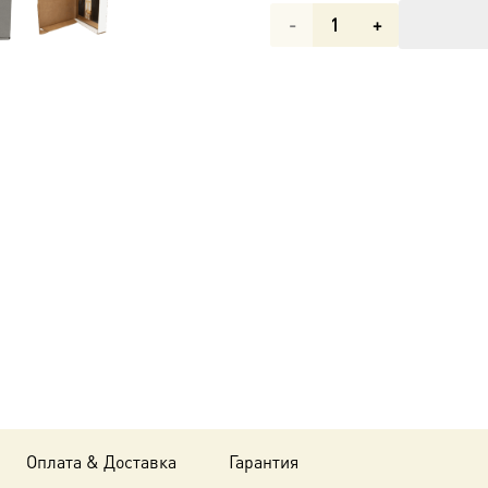
Количество
товара
Икона
Пелагея
Тарсийская,
дева,
мученица
UDM-
333 в
подарочной
коробке
Оплата & Доставка
Гарантия