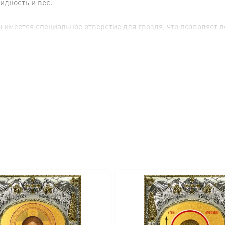
идность и вес.
имеется специальное отверстие для гвоздя, что позволяет ле