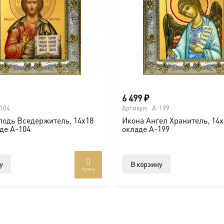
вителя.
ва.
или образов покровителей семьи).
6 499
₽
104
Артикул:
A-199
подь Вседержитель, 14х18
Икона Ангел Хранитель, 14х
аде A-104
окладе A-199
ссии. Также можно заказать икону в окладе и киоте.
у
В корзину
Купить
товлена под заказ по вашим размерам.
com/ikonaspas