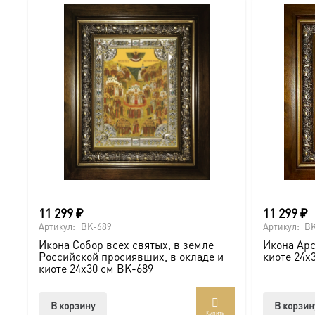
11 299
₽
11 299
₽
Артикул:
BK-689
Артикул:
BK
Икона Собор всех святых, в земле
Икона Арс
Российской просиявших, в окладе и
киоте 24х
киоте 24х30 см BK-689
В корзину
В корзин
Купить