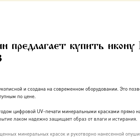
н предлагает купить икону 
3
укописной и создана на современном оборудовании. Это позв
тупным по цене.
тодом цифровой UV-печати минеральными красками прямо на 
рытие лаком надежно защищает образ от влаги и истирания.
енных минеральных красок и рукотворно нанесенной опуши (р