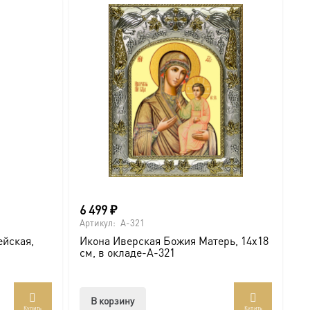
6 499
₽
о
Артикул:
A-321
Ар
ейская,
Икона Иверская Божия Матерь, 14х18
И
см, в окладе-A-321
U
В корзину
Купить
Купить