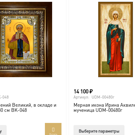
14 100
₽
-048
Артикул:
UDM-00480r
ений Великий, в окладе и
Мерная икона Ирина Аквил
30 см BK-048
мученица UDM-00480r
Этот
у
Выберите параметры
Купить