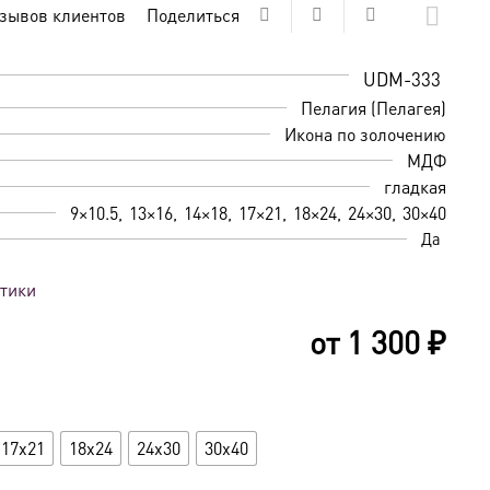
зывов клиентов
Поделиться
UDM-333
Пелагия (Пелагея)
Икона по золочению
МДФ
гладкая
9×10.5
13×16
14×18
17×21
18×24
24×30
30×40
Да
стики
от
1 300
₽
17x21
18x24
24x30
30x40