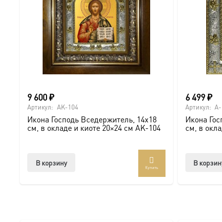
● На день Ангела (именины) — в честь небесного покро
● На Крещение ребенка или взрослого.
● На день рождения как символ защиты и заступничест
● На венчание или годовщину брака (для парных икон 
9 600
₽
6 499
₽
Артикул:
AK-104
Артикул:
A-
● На новоселье для освящения домашнего очага.
Икона Господь Вседержитель, 14х18
Икона Гос
см, в окладе и киоте 20×24 см AK-104
см, в окл
Доставка и заказ:
Мы предлагаем купить икону в Москве с доставкой по Ро
В корзину
В корзин
Купить
Доступна в стандартных размерах или может быть изго
Подписывайтесь на нашу группу ВКонтакте:
https://vk.