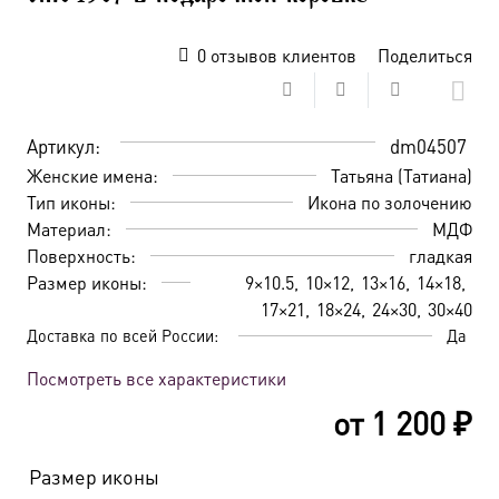
0
отзывов клиентов
Поделиться
Артикул:
dm04507
Женские имена:
Татьяна (Татиана)
Тип иконы:
Икона по золочению
Материал:
МДФ
Поверхность:
гладкая
Размер иконы:
9×10.5
10×12
13×16
14×18
17×21
18×24
24×30
30×40
Доставка по всей России:
Да
Посмотреть все характеристики
от
1 200
₽
Размер иконы