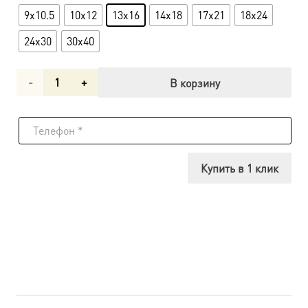
9x10.5
10x12
13x16
14x18
17x21
18x24
24x30
30x40
Количество
В корзину
товара
Икона
Татьяна
Купить в 1 клик
(Татиана)
мученица
dm04507
в
подарочной