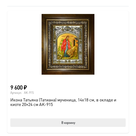
9 600
₽
Артикул:
AK-915
Икона Татьяна (Татиана) мученица, 14х18 см, в окладе и
киоте 20×24 см AK-915
В корзину