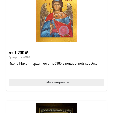
от
1 200
₽
Артикул:
dm00185
Икона Михаил архангел dm00185 в подарочной коробке
Этот
Выберите параметры
товар
имеет
нескол
вариац
Опции